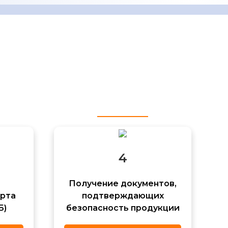
 на предприятиях СССР, России, СНГ. Мы
4
Получение документов,
орта
подтверждающих
Б)
безопасность продукции