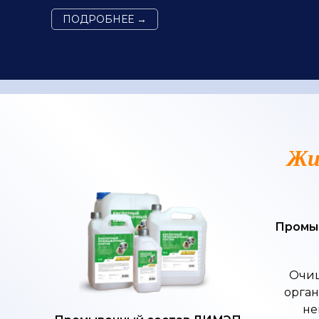
ПОДРОБНЕЕ →
Жи
Промы
Очищ
орган
не