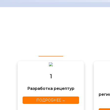
Лабораторией ОАО «НИИМЕСТПРОМ» разраб
готовы помочь вам в подготовке и получе
1
Разработка рецептур
реги
ПОДРОБНЕЕ →