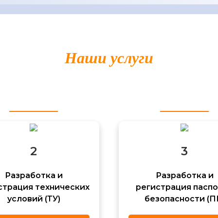
Наши услуги
отаны и внедрены сотни рецептур и технологий
нии документации для вашей продукции и услуг.
2
3
Разработка и
Разработка и
страция технических
регистрация пасп
условий (ТУ)
безопасности (П