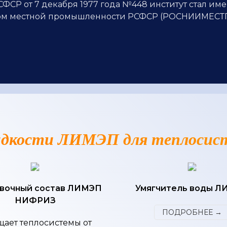
СР от 7 декабря 1977 года №448 институт стал им
утом местной промышленности РСФСР (РОСНИИМЕСТ
дкости ЛИМЭП для теплосис
вочный состав ЛИМЭП
Умягчитель воды 
НИФРИЗ
ПОДРОБНЕЕ →
ает теплосистемы от