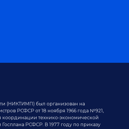
ти (НИКТИМП) был организован на
стров РСФСР от 18 ноября 1966 года №921,
ля координации технико-экономической
Госплана РСФСР. В 1977 году по приказу