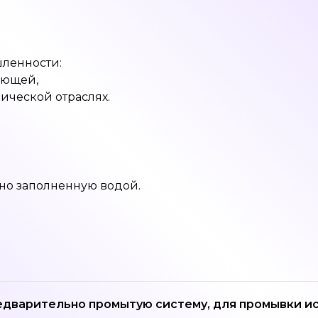
шленности:
ающей,
ической отраслях.
ьно заполненную водой.
едварительно промытую систему, для промывки 